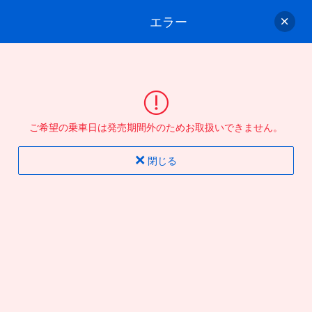
エラー
ゲスト
さん
ログイン/会員登録
行きのバスを選んでください
ご希望の乗車日は発売期間外のためお取扱いできません。
バス選択
情報入力
確認
完了
閉じる
片道
往復
出発地
到着地
行き