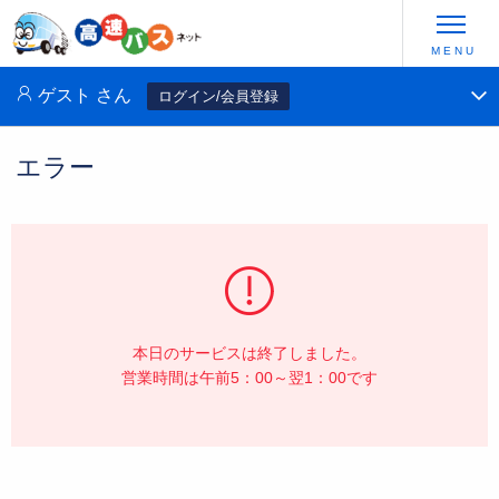
ゲスト
さん
ログイン/会員登録
エラー
本日のサービスは終了しました。
営業時間は午前5：00～翌1：00です