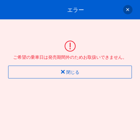
エラー
ゲスト
さん
ログイン/会員登録
行きのバスを選んでください
ご希望の乗車日は発売期間外のためお取扱いできません。
バス選択
情報入力
確認
完了
閉じる
片道
往復
出発地
到着地
行き