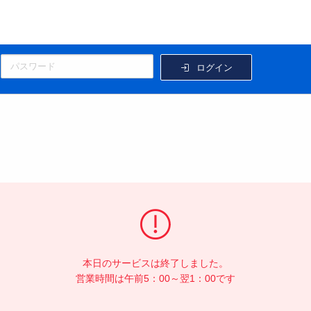
ログイン
本日のサービスは終了しました。
営業時間は午前5：00～翌1：00です