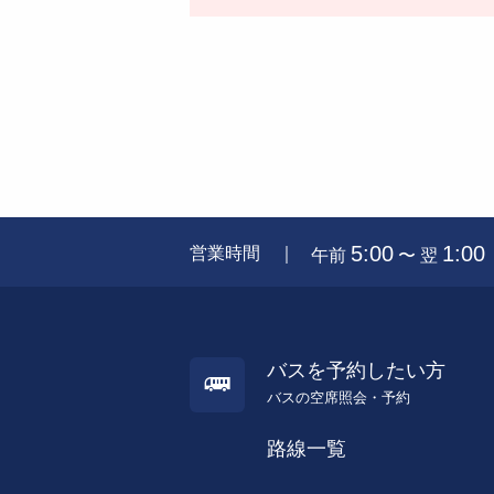
5:00
1:00
営業時間 ｜
午前
〜 翌
バスを予約したい方
バスの空席照会・予約
路線一覧