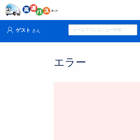
ゲスト
さん
エラー