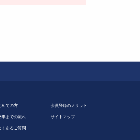
初めての方
会員登録のメリット
乗車までの流れ
サイトマップ
よくあるご質問