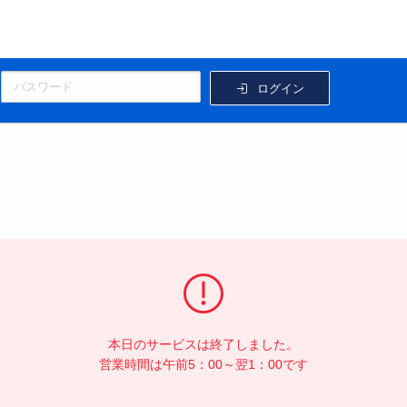
ログイン
本日のサービスは終了しました。
営業時間は午前5：00～翌1：00です