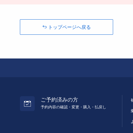
トップページへ戻る
ご予約済みの方
予約内容の確認・変更・購入・払戻し