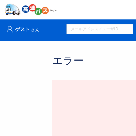
ゲスト
さん
エラー