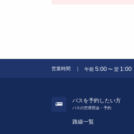
5:00
1:00
営業時間 ｜
午前
〜 翌
バスを予約したい方
バスの空席照会・予約
路線一覧