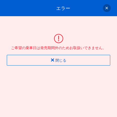
エラー
ゲスト
さん
ログイン/会員登録
行きのバスを選んでください
ご希望の乗車日は発売期間外のためお取扱いできません。
バス選択
情報入力
確認
完了
閉じる
片道
往復
出発地
到着地
行き