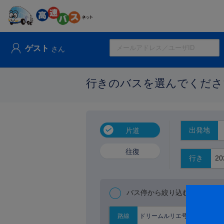
ゲスト
さん
行きのバスを選んでくださ
出発地
片道
往復
行き
バス停から絞り込む
ドリームルリエ号
路線