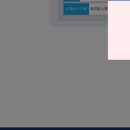
東京駅八重洲南口
出発の
バス停