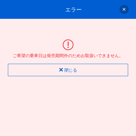
エラー
ゲスト
さん
ログイン/会員登録
行きのバスを選んでください
ご希望の乗車日は発売期間外のためお取扱いできません。
バス選択
情報入力
確認
完了
閉じる
片道
往復
出発地
到着地
行き