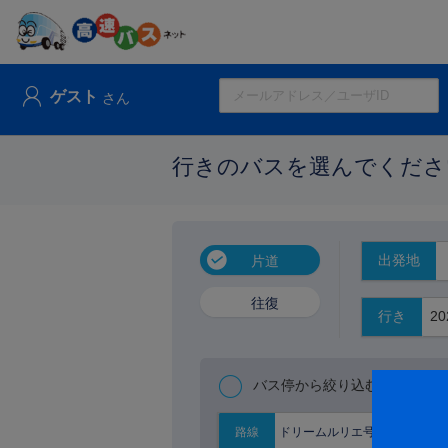
ゲスト
さん
行きのバスを選んでくださ
出発地
片道
往復
行き
バス停から絞り込む
ドリームルリエ号
路線