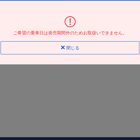
大阪駅ＪＲ高速ＢＴ
到着の
バス停
地図
地図
ご希望の乗車日は発売期間外のためお取扱いできません。
閉じる