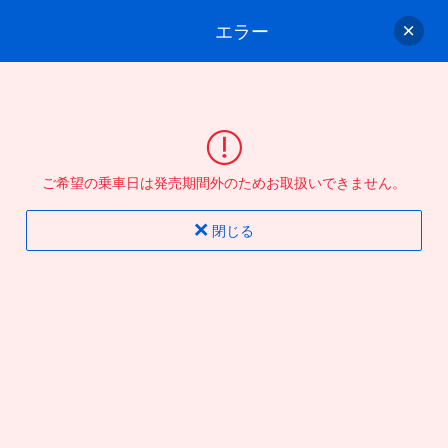
エラー
ゲスト
さん
ログイン/会員登録
行きのバスを選んでください
ご希望の乗車日は発売期間外のためお取扱いできません。
バス選択
情報入力
確認
完了
閉じる
片道
往復
出発地
到着地
行き