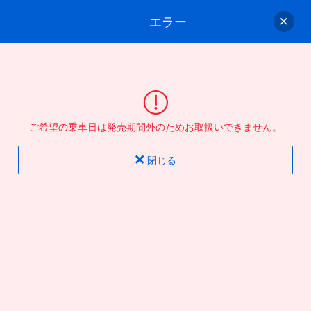
エラー
ゲスト
さん
ログイン/会員登録
行きのバスを選んでください
ご希望の乗車日は発売期間外のためお取扱いできません。
バス選択
情報入力
確認
完了
閉じる
片道
往復
出発地
到着地
行き