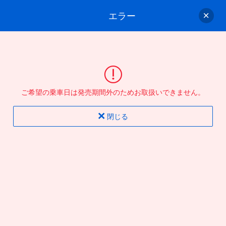
エラー
ゲスト
さん
ログイン/会員登録
行きのバスを選んでください
ご希望の乗車日は発売期間外のためお取扱いできません。
バス選択
情報入力
確認
完了
閉じる
片道
往復
出発地
到着地
行き