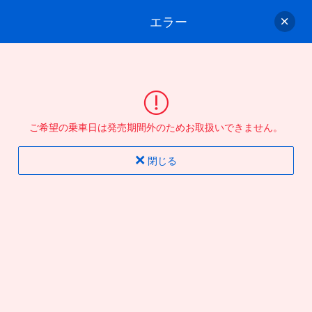
エラー
ゲスト
さん
ログイン/会員登録
行きのバスを選んでください
ご希望の乗車日は発売期間外のためお取扱いできません。
バス選択
情報入力
確認
完了
閉じる
片道
往復
出発地
到着地
行き