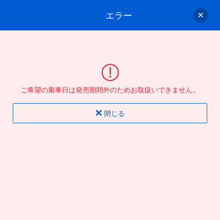
エラー
ゲスト
さん
ログイン/会員登録
行きのバスを選んでください
ご希望の乗車日は発売期間外のためお取扱いできません。
バス選択
情報入力
確認
完了
閉じる
片道
往復
出発地
到着地
行き