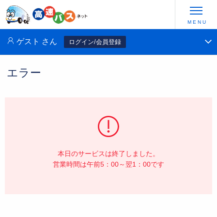
ゲスト
さん
ログイン/会員登録
エラー
本日のサービスは終了しました。
営業時間は午前5：00～翌1：00です