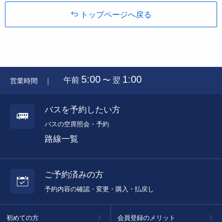
トップページへ戻る
5:00
1:00
午前
〜 翌
営業時間 ｜
バスを予約したい方
バスの空席照会・予約
路線一覧
ご予約済みの方
予約内容の確認・変更・購入・払戻し
初めての方
会員登録のメリット