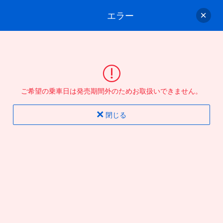
エラー
ゲスト
さん
ログイン/会員登録
行きのバスを選んでください
ご希望の乗車日は発売期間外のためお取扱いできません。
バス選択
情報入力
確認
完了
閉じる
片道
往復
出発地
到着地
行き