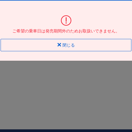
大阪駅ＪＲ高速ＢＴ
到着の
バス停
地図
地図
ご希望の乗車日は発売期間外のためお取扱いできません。
閉じる