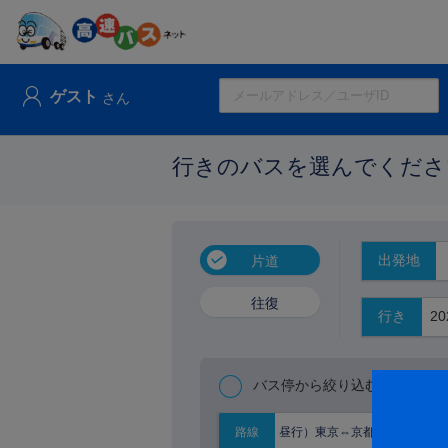
ゲスト
さん
行きのバスを選んでくださ
出発地
片道
往復
行き
バス停から絞り込む
昼行）東京⇔京都大阪
路線