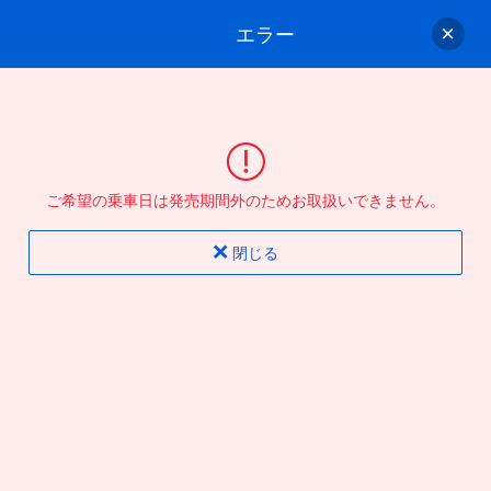
エラー
ゲスト
さん
ログイン/会員登録
行きのバスを選んでください
ご希望の乗車日は発売期間外のためお取扱いできません。
バス選択
情報入力
確認
完了
閉じる
片道
往復
出発地
到着地
行き