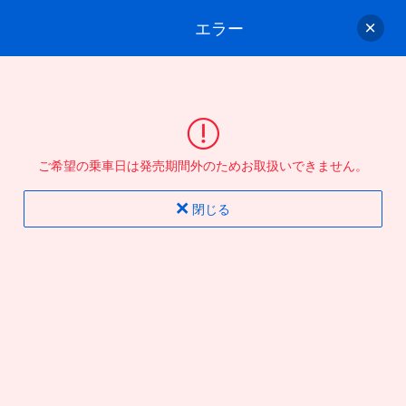
エラー
ゲスト
さん
ログイン/会員登録
行きのバスを選んでください
ご希望の乗車日は発売期間外のためお取扱いできません。
バス選択
情報入力
確認
完了
閉じる
片道
往復
出発地
到着地
行き