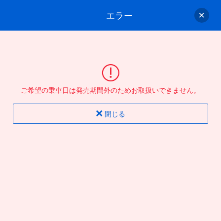
エラー
ゲスト
さん
ログイン/会員登録
行きのバスを選んでください
ご希望の乗車日は発売期間外のためお取扱いできません。
バス選択
情報入力
確認
完了
閉じる
片道
往復
出発地
到着地
行き