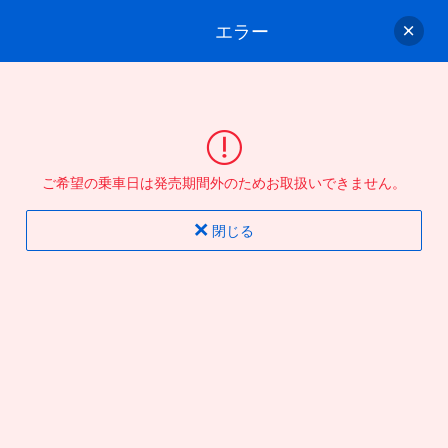
エラー
ゲスト
さん
ログイン/会員登録
行きのバスを選んでください
ご希望の乗車日は発売期間外のためお取扱いできません。
バス選択
情報入力
確認
完了
閉じる
片道
往復
出発地
到着地
行き