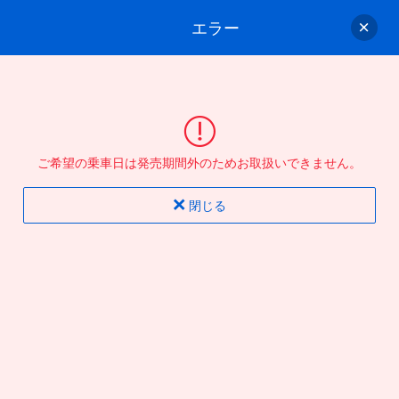
エラー
ゲスト
さん
ログイン/会員登録
行きのバスを選んでください
ご希望の乗車日は発売期間外のためお取扱いできません。
バス選択
情報入力
確認
完了
閉じる
片道
往復
出発地
到着地
行き