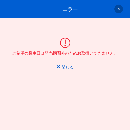
エラー
ゲスト
さん
ログイン/会員登録
行きのバスを選んでください
ご希望の乗車日は発売期間外のためお取扱いできません。
バス選択
情報入力
確認
完了
閉じる
片道
往復
出発地
到着地
行き