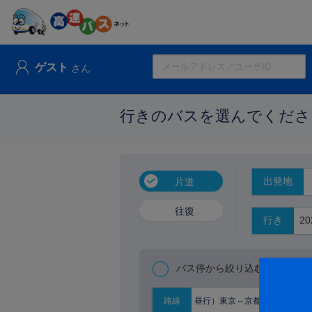
ゲスト
さん
行きのバスを選んでくださ
出発地
片道
往復
行き
バス停から絞り込む
昼行）東京⇔京都大阪
路線