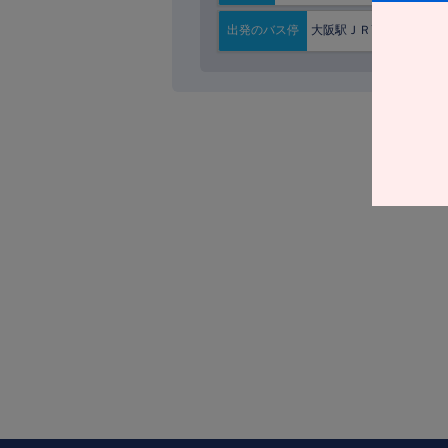
大阪駅ＪＲ高速ＢＴ
出発の
バス停