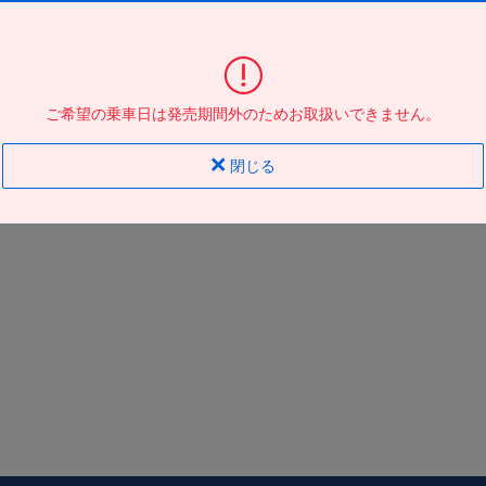
東京駅日本橋口
到着の
バス停
地図
地図
ご希望の乗車日は発売期間外のためお取扱いできません。
閉じる