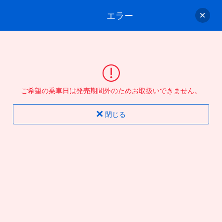
エラー
ゲスト
さん
ログイン/会員登録
行きのバスを選んでください
ご希望の乗車日は発売期間外のためお取扱いできません。
バス選択
情報入力
確認
完了
閉じる
片道
往復
出発地
到着地
行き