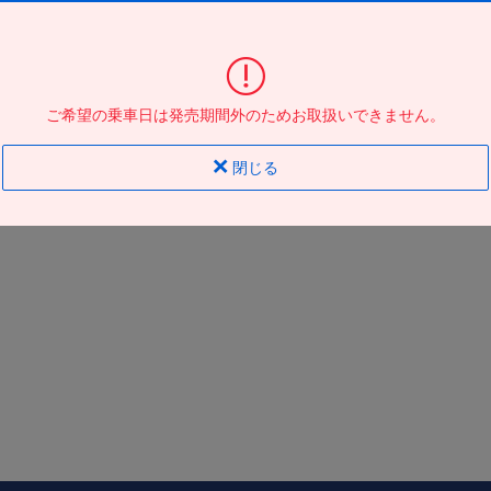
大阪駅ＪＲ高速ＢＴ
到着の
バス停
地図
地図
ご希望の乗車日は発売期間外のためお取扱いできません。
閉じる