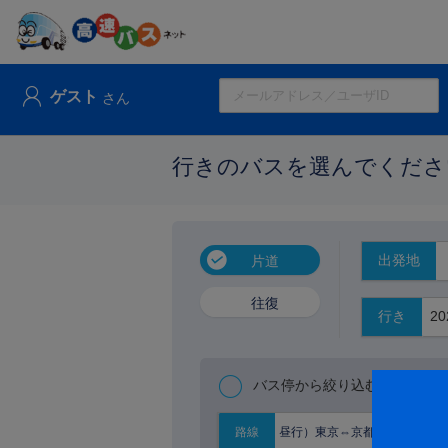
ゲスト
さん
行きのバスを選んでくださ
出発地
片道
往復
行き
バス停から絞り込む
昼行）東京⇔京都大阪
路線