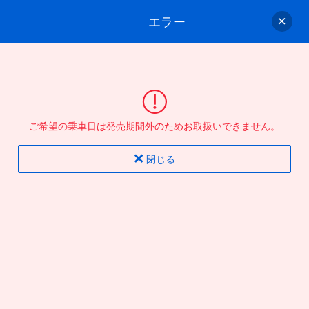
エラー
ゲスト
さん
ログイン/会員登録
行きのバスを選んでください
ご希望の乗車日は発売期間外のためお取扱いできません。
バス選択
情報入力
確認
完了
閉じる
片道
往復
出発地
到着地
行き