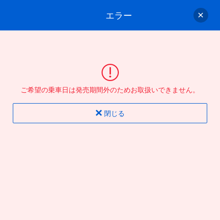
エラー
ゲスト
さん
ログイン/会員登録
行きのバスを選んでください
ご希望の乗車日は発売期間外のためお取扱いできません。
バス選択
情報入力
確認
完了
閉じる
片道
往復
出発地
到着地
行き