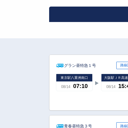
グラン昼特急１号
路線
東京駅八重洲南口
大阪駅ＪＲ高
07:10
15:
08/14
08/14
青春昼特急３号
路線