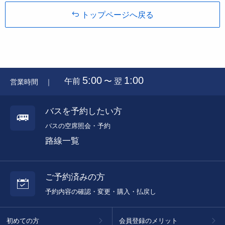
トップページへ戻る
5:00
1:00
午前
〜 翌
営業時間 ｜
バスを予約したい方
バスの空席照会・予約
路線一覧
ご予約済みの方
予約内容の確認・変更・購入・払戻し
初めての方
会員登録のメリット