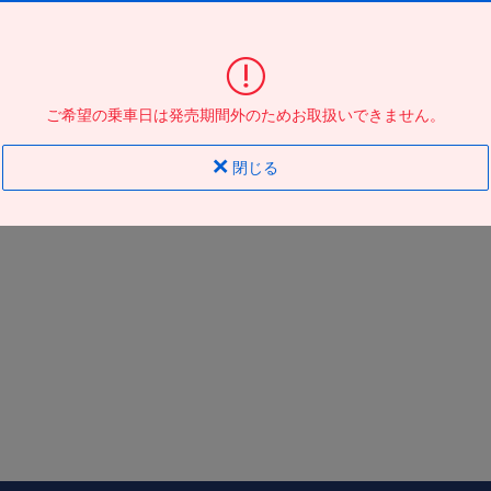
大阪駅ＪＲ高速ＢＴ
到着の
バス停
地図
地図
ご希望の乗車日は発売期間外のためお取扱いできません。
閉じる