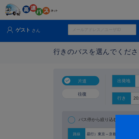
ゲスト
さん
行きのバスを選んでくださ
出発地
片道
往復
行き
バス停から絞り込む
昼行）東京⇔京都大阪
路線