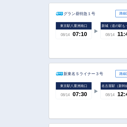
グラン昼特急１号
路線
東京駅八重洲南口
新城（道の駅も
07:10
11:
08/14
08/14
新東名Ｓライナー３号
路線
東京駅八重洲南口
名古屋駅（新幹
07:30
12:
08/14
08/14