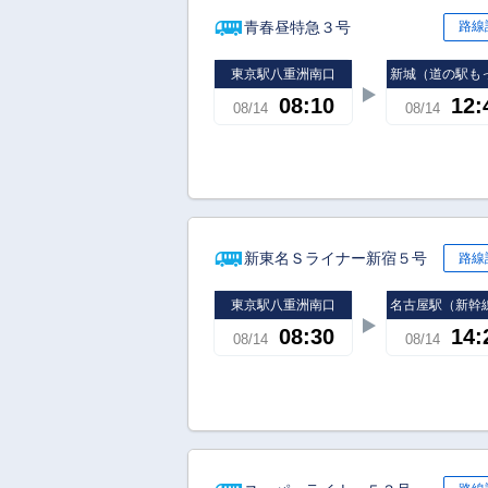
青春昼特急３号
路線
東京駅八重洲南口
新城（道の駅も
08:10
12:
08/14
08/14
新東名Ｓライナー新宿５号
路線
東京駅八重洲南口
名古屋駅（新幹
08:30
14:
08/14
08/14