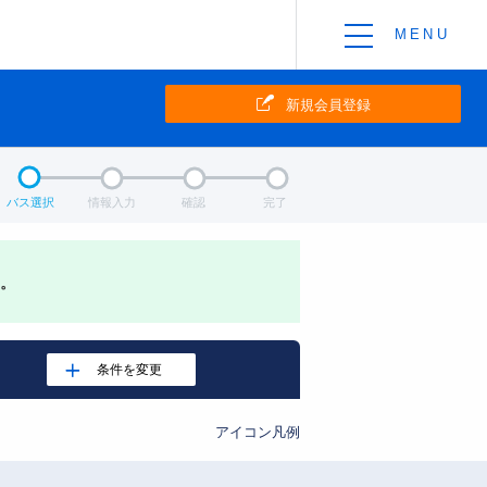
新規会員登録
バス選択
情報入力
確認
完了
。
アイコン凡例