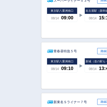
スーパーライナー５３号
路線
東京駅八重洲南口
名古屋駅（新幹
09:00
15:
08/14
08/14
青春昼特急５号
路線
東京駅八重洲南口
新城（道の駅も
09:10
13:
08/14
08/14
新東名Ｓライナー７号
路線