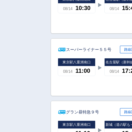
10:30
15:
08/14
08/14
スーパーライナー５５号
路線
東京駅八重洲南口
名古屋駅（新幹
11:00
17:
08/14
08/14
グラン昼特急９号
路線
東京駅八重洲南口
新城（道の駅も