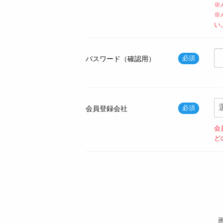
※
※
い
必須
パスワード（確認用）
必須
会員登録会社
会
ど