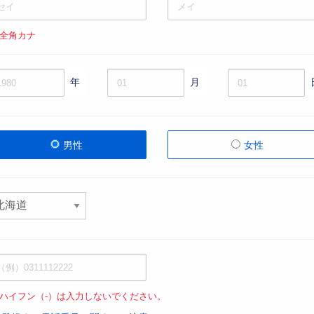
 全角カナ
年
月
男性
女性
 ハイフン（-）は入力しないでください。