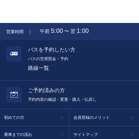
第２条
当サイトのご利用にあたり、利用者はバス会社の運送約款
に定める乗車券の払戻手数料のほか、次の各号に定める料金
は利用者の負担となります。
5:00
1:00
午前
〜 翌
営業時間 ｜
払戻乗車券等の運営会社までの送料
振込事務手数料 500円（予約1件につき：税別）
バスを予約したい方
2
バスの空席照会・予約
前項の料金は、運休等により払戻手数料を収受しない場合
路線一覧
でも利用者の負担となります。
（ご利用条件）
ご予約済みの方
第３条
予約内容の確認・変更・購入・払戻し
当サイトのご利用条件は、次の各号によります。
初めての方
会員登録のメリット
払戻する乗車券の券面記載の指定時刻までに、払戻
情報が当サイトのコンピューターへ到着するよう送信
願います。
乗車までの流れ
サイトマップ
往復券の場合は、使用開始前で往路券の指定時刻ま