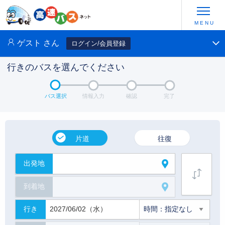
ゲスト
さん
ログイン/会員登録
行きのバスを選んでください
バス選択
情報入力
確認
完了
片道
往復
出発地
到着地
行き