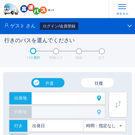
ゲスト
さん
ログイン/会員登録
行きのバスを選んでください
バス選択
情報入力
確認
完了
片道
往復
出発地
到着地
行き