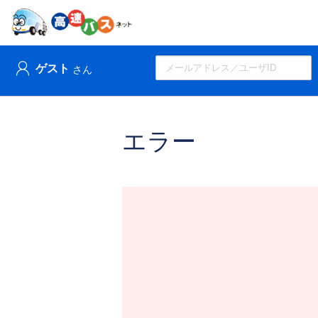
ゲスト
さん
エラー