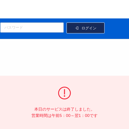
ログイン
本日のサービスは終了しました。
営業時間は午前5：00～翌1：00です