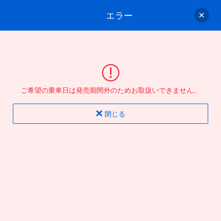
エラー
ゲスト
さん
ログイン/会員登録
行きのバスを選んでください
ご希望の乗車日は発売期間外のためお取扱いできません。
バス選択
情報入力
確認
完了
閉じる
片道
往復
出発地
到着地
行き