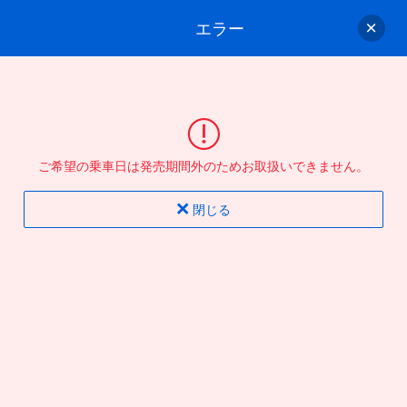
エラー
ゲスト
さん
ログイン/会員登録
行きのバスを選んでください
ご希望の乗車日は発売期間外のためお取扱いできません。
バス選択
情報入力
確認
完了
閉じる
片道
往復
出発地
到着地
行き