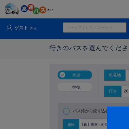
ゲスト
さん
行きのバスを選んでくださ
出発地
片道
往復
行き
バス停から絞り込む
【夜】東京・新宿⇔京阪神
路線