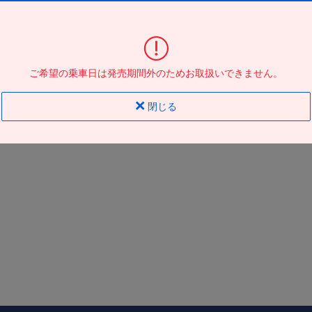
大阪駅ＪＲ高速ＢＴ
到着の
バス停
地図
地図
ご希望の乗車日は発売期間外のためお取扱いできません。
閉じる