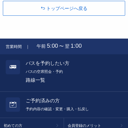
トップページへ戻る
5:00
1:00
午前
〜 翌
営業時間 ｜
バスを予約したい方
バスの空席照会・予約
路線一覧
ご予約済みの方
予約内容の確認・変更・購入・払戻し
初めての方
会員登録のメリット