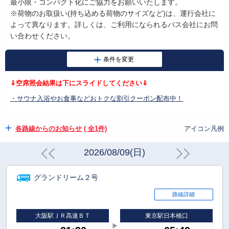
最小限・コンパクト化にご協力をお願いいたします。
※荷物のお取扱い
(
持ち込める荷物のサイズなど
)
は、運行会社に
よって異なります。詳しくは、ご利用になられるバス会社にお問
い合わせください。
⇓空席照会結果は下にスライドしてください⇓
・サウナ入浴やお食事などおトクな割引クーポン配布中！
各路線からのお知らせ
( 全1件)
アイコン凡例
2026/08/09(日)
グランドリーム２号
路線詳細
大阪駅ＪＲ高速ＢＴ
東京駅日本橋口