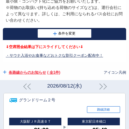
最小限・コンパクト化にご協力をお願いいたします。
※荷物のお取扱い
(
持ち込める荷物のサイズなど
)
は、運行会社に
よって異なります。詳しくは、ご利用になられるバス会社にお問
い合わせください。
⇓空席照会結果は下にスライドしてください⇓
・サウナ入浴やお食事などおトクな割引クーポン配布中！
各路線からのお知らせ
( 全1件)
アイコン凡例
2026/08/12(水)
グランドリーム２号
路線詳細
大阪駅ＪＲ高速ＢＴ
東京駅日本橋口