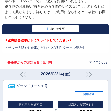
最小限・コンパクト化にご協力をお願いいたします。
※荷物のお取扱い
(
持ち込める荷物のサイズなど
)
は、運行会社に
よって異なります。詳しくは、ご利用になられるバス会社にお問
い合わせください。
⇓空席照会結果は下にスライドしてください⇓
・サウナ入浴やお食事などおトクな割引クーポン配布中！
各路線からのお知らせ
( 全1件)
アイコン凡例
2026/08/14(金)
グランドリーム１号
路線詳細
東京駅八重洲南口
大阪駅ＪＲ高速ＢＴ