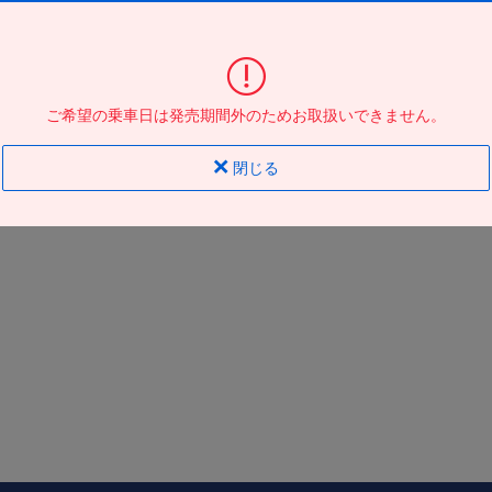
大阪駅ＪＲ高速ＢＴ
到着の
バス停
地図
地図
ご希望の乗車日は発売期間外のためお取扱いできません。
閉じる