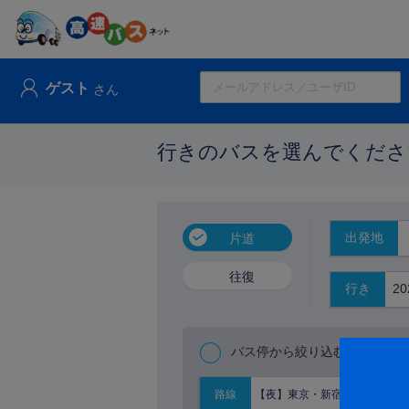
ゲスト
さん
行きのバスを選んでくださ
出発地
片道
往復
行き
バス停から絞り込む
【夜】東京・新宿⇔京阪神
路線