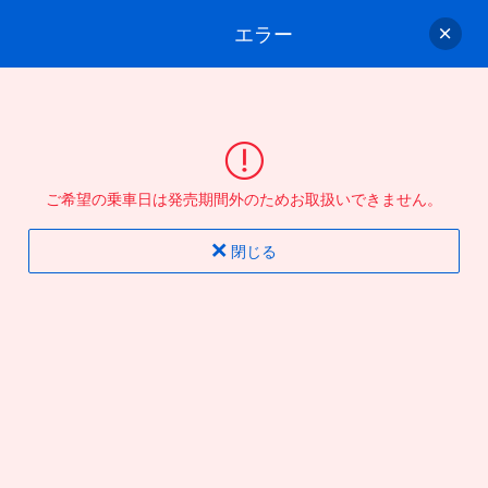
エラー
ゲスト
さん
ログイン/会員登録
行きのバスを選んでください
ご希望の乗車日は発売期間外のためお取扱いできません。
バス選択
情報入力
確認
完了
閉じる
片道
往復
出発地
到着地
行き