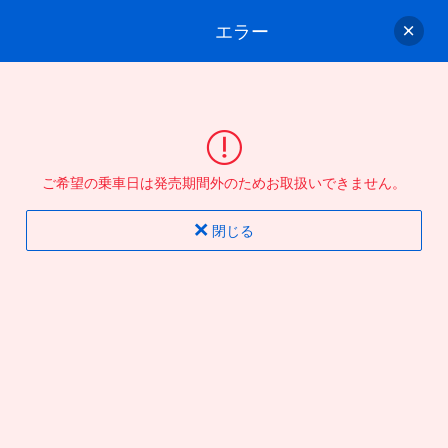
エラー
ゲスト
さん
ログイン/会員登録
行きのバスを選んでください
ご希望の乗車日は発売期間外のためお取扱いできません。
バス選択
情報入力
確認
完了
閉じる
片道
往復
出発地
到着地
行き