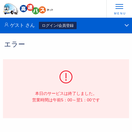
ゲスト
さん
ログイン/会員登録
エラー
本日のサービスは終了しました。
営業時間は午前5：00～翌1：00です