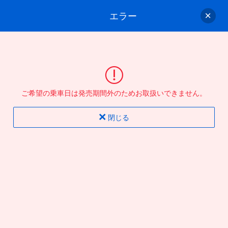
エラー
ゲスト
さん
ログイン/会員登録
行きのバスを選んでください
ご希望の乗車日は発売期間外のためお取扱いできません。
バス選択
情報入力
確認
完了
閉じる
片道
往復
出発地
到着地
行き