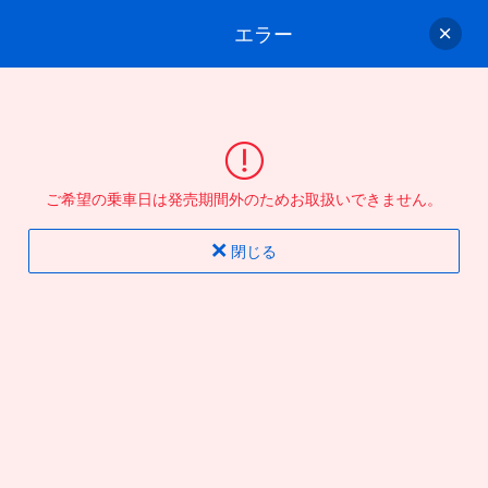
エラー
ゲスト
さん
ログイン/会員登録
行きのバスを選んでください
ご希望の乗車日は発売期間外のためお取扱いできません。
バス選択
情報入力
確認
完了
閉じる
片道
往復
出発地
到着地
行き